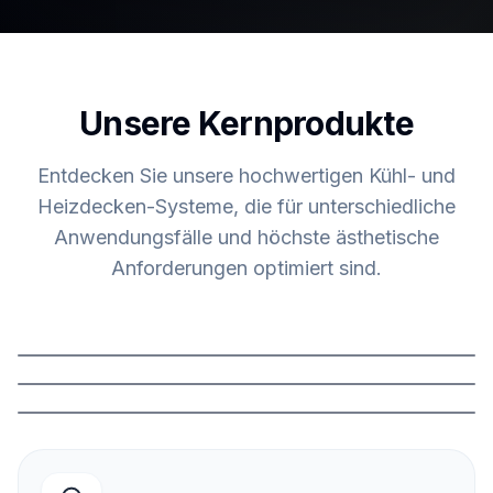
Unsere Kernprodukte
Entdecken Sie unsere hochwertigen Kühl- und
Heizdecken-Systeme, die für unterschiedliche
Anwendungsfälle und höchste ästhetische
Anforderungen optimiert sind.
Deckensegel
Bestseller
Gipskartondecke
Unsichtbar / Fugenlos
Details ansehen
Metalldecke
Robust & Reversibel
Details ansehen