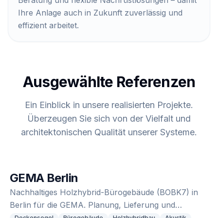
Beratung und flexible Nachrüstlösungen – damit
Ihre Anlage auch in Zukunft zuverlässig und
effizient arbeitet.
Ausgewählte Referenzen
Ein Einblick in unsere realisierten Projekte.
Überzeugen Sie sich von der Vielfalt und
architektonischen Qualität unserer Systeme.
GEMA Berlin
Nachhaltiges Holzhybrid-Bürogebäude (BOBK7) in
Berlin für die GEMA. Planung, Lieferung und
Montage von Kühldeckensegel mit versteckter Zuluft.
Deckensegel
Bürogebäude
Holzhybridbau
Akustik