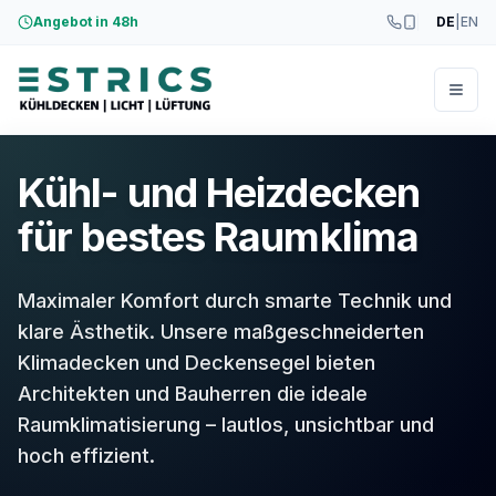
Angebot in 48h
DE
|
EN
Menü
Kühl- und Heizdecken
für bestes Raumklima
Maximaler Komfort durch smarte Technik und
klare Ästhetik. Unsere maßgeschneiderten
Klimadecken und Deckensegel bieten
Architekten und Bauherren die ideale
Raumklimatisierung – lautlos, unsichtbar und
hoch effizient.